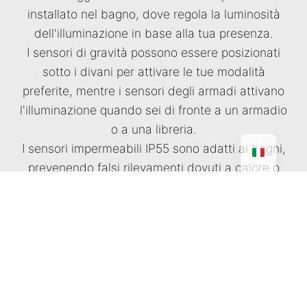
installato nel bagno, dove regola la luminosità
dell'illuminazione in base alla tua presenza.
I sensori di gravità possono essere posizionati
sotto i divani per attivare le tue modalità
preferite, mentre i sensori degli armadi attivano
l'illuminazione quando sei di fronte a un armadio
o a una libreria.
I sensori impermeabili IP55 sono adatti ai bagni,
prevenendo falsi rilevamenti dovuti a calore o
vapore. Infine, i nostri ultimi sensori invisibili sono
dotati di tecnologia di rilevamento
completamente nascosta alla vista.