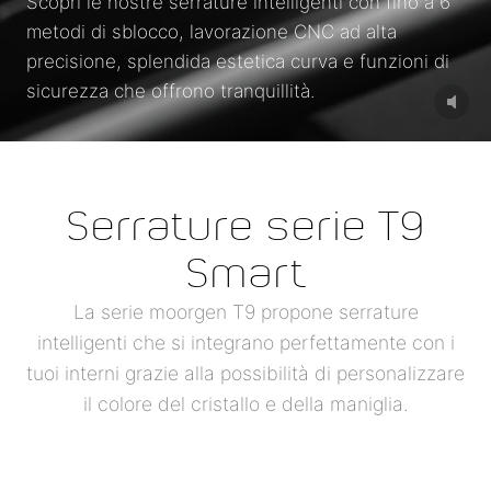
Scopri le nostre serrature intelligenti con fino a 6
metodi di sblocco, lavorazione CNC ad alta
precisione, splendida estetica curva e funzioni di
sicurezza che offrono tranquillità.
Serrature serie T9
Smart
La serie moorgen T9 propone serrature
intelligenti che si integrano perfettamente con i
tuoi interni grazie alla possibilità di personalizzare
il colore del cristallo e della maniglia.