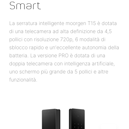
Smart
La serratura intelligente moorgen T15 è dotata
di una telecamera ad alta definizione da 4,5
pollici con risoluzione 720p, 6 modalità di
sblocco rapido e un'eccellente autonomia della
batteria. La versione PRO è dotata di una
doppia telecamera con intelligenza artificiale,
uno schermo più grande da 5 pollici e altre
funzionalità.