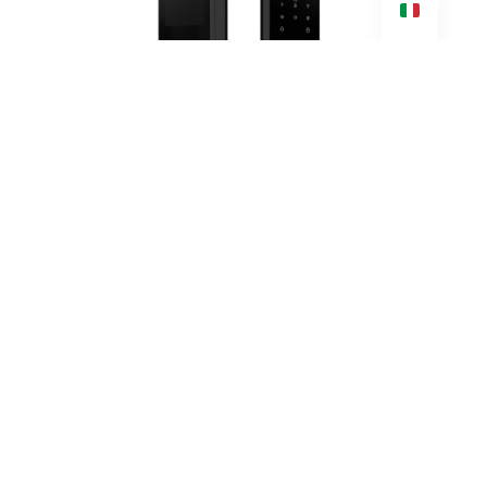
Serrature T77 e T66