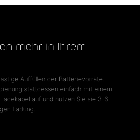
ien mehr in Ihrem
ästige Auffüllen der Batterievorräte.
dienung stattdessen einfach mit einem
adekabel auf und nutzen Sie sie 3-6
igen Ladung.