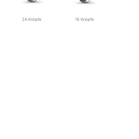
24 Knöpfe
16 Knöpfe
8 Kn