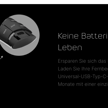
Keine Batter
Leben
Ersparen Sie sich das l
Laden Sie Ihre Fernbe
Universal-USB-Typ-C-L
Monate mit einer einz