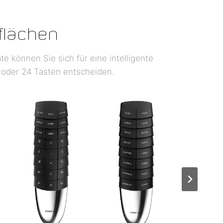
flächen
e können Sie sich für eine intelligente
 oder 24 Tasten entscheiden.