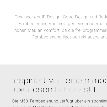
Gewinner der IF Design, Good Design und Reddot
Fernbedienung von moorgen eine moderne und
hohen Maß an Komfort, da die frei programmierba
Fernbedienung liegt perfekt ausbalanc
Inspiriert von einem m
luxuriösen Lebensstil
Die M50-Fernbedienung verfügt über ein stromlin