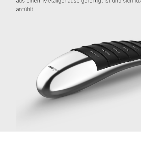
aus einem Metallgehäuse gefertigt ist und sich l
anfühlt.