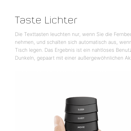
Taste Lichter
Die Texttasten leuchten nur, wenn Sie die Fernbe
nehmen, und schalten sich automatisch aus, wenn
Tisch legen. Das Ergebnis ist ein nahtloses Benutz
Dunkeln, gepaart mit einer außergewöhnlichen Akk