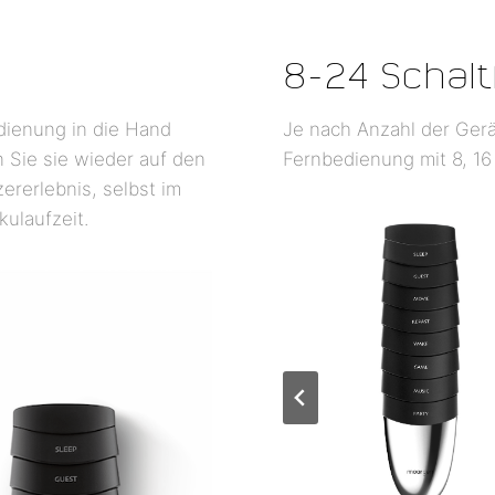
8-24 Schalt
dienung in die Hand
Je nach Anzahl der Gerät
 Sie sie wieder auf den
Fernbedienung mit 8, 16
ererlebnis, selbst im
ulaufzeit.