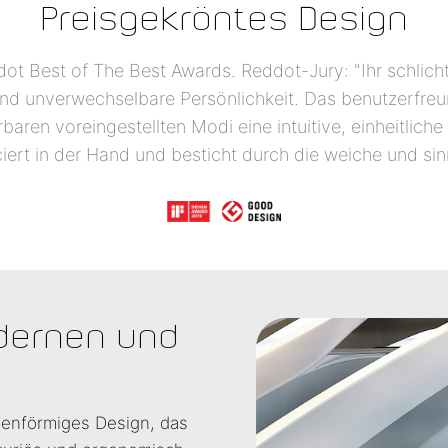
Preisgekröntes Design
 Best of The Best Awards. Reddot-Jury: "Ihr schlichte
 unverwechselbare Persönlichkeit. Das benutzerfreu
ren voreingestellten Modi eine intuitive, einheitliche
iert in der Hand und besticht durch die weiche und s
odernen und
ienförmiges Design, das