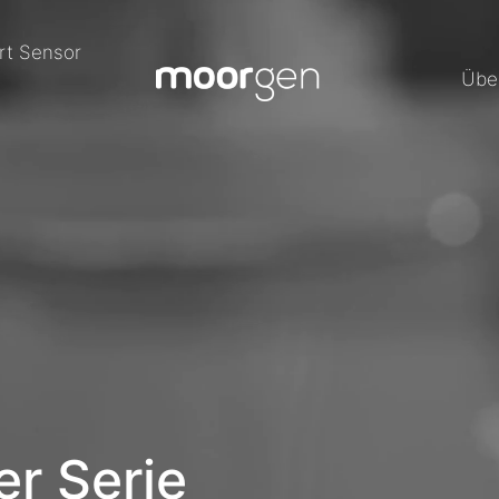
rt Sensor
Übe
r Serie